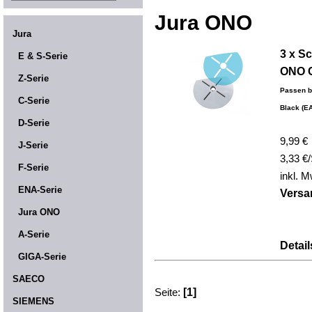
Jura ONO
Jura
3 x Sc
E & S-Serie
ONO C
Z-Serie
Passen b
C-Serie
Black (EA
D-Serie
9,99 €
J-Serie
3,33 €
F-Serie
inkl. M
ENA-Serie
Versa
Jura ONO
A-Serie
Detail
GIGA-Serie
SAECO
Seite:
[1]
SIEMENS