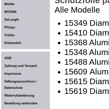
Schutzfolie p
Melitta
Alle Modelle
NIVONA
DeLonghi
15349 Diam
Philips
15410 Diam
Tchibo
15368 Alumi
KitchenAid
15348 Alumi
AGB
15488 Alumi
Zahlung und Versand
15609 Alumi
Impressum
15615 Diam
Haftungsausschluss /
Datenschutz
15619 Diam
Widerrufsbelehrung
Bestellung widerrufen