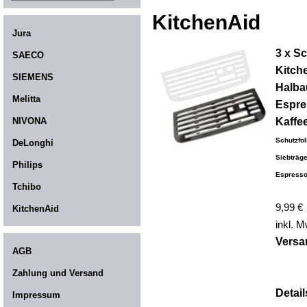
KitchenAid
Jura
3 x Sc
SAECO
Kitch
SIEMENS
Halba
Melitta
Espre
NIVONA
Kaffe
Schutzfol
DeLonghi
Siebträg
Philips
Espresso
Tchibo
9,99 €
KitchenAid
inkl. M
Versa
AGB
Zahlung und Versand
Detail
Impressum