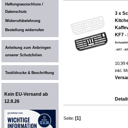
Haftungsausschluss /
Datenschutz
3 x Sc
Kitch
Widerrufsbelehrung
Kaffe
Bestellung widerrufen
KF7 -
Schutzfol
Anleitung zum Anbringen
- KF7 - K
unserer Schutzfolien
10,99 
inkl. M
Textildrucke & Beschriftung
Versa
Kein EU-Versand ab
Detail
12.8.26
Seite:
[1]